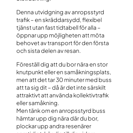
Denna utvidgning av anropsstyrd
trafik – en skräddarsydd, flexibel
tjänst utan fast tidtabell för alla –
öppnar upp möjligheten att möta
behovet av transport för den första
och sista delen av resan.
Föreställ dig att du bor nära en stor
knutpunkt eller en samåkningsplats,
men att det tar 30 minuter med buss
att ta sig dit – då är det inte särskilt
attraktivt att använda kollektivtrafik
eller samåkning.
Men tänk om en anropsstyrd buss
hämtar upp dig nära där du bor,
plockar upp andra resenärer