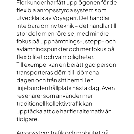
Fler kunder har fått upp ögonen för de
flexibla anropsstyrda system som
utvecklats av Voyagerr. Det handlar
inte bara om ny teknik – det handlar till
stor del om en rörelse, med mindre
fokus på upphämtnings-, stopp- och
avlämningspunkter och mer fokus på
flexibilitet och valmöjligheter.
Till exempel kan en berättigad person
transporteras dörr-till-dörr ena
dagen och från sitt hem till en
linjebunden hållplats nästa dag. Även
resenärer som använder mer
traditionell kollektivtrafik kan
upptäcka att de har fler alternativ än
tidigare.
Anropsstyrd trafik och mobilitet på