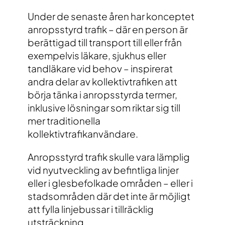
Under de senaste åren har konceptet
anropsstyrd trafik – där en person är
berättigad till transport till eller från
exempelvis läkare, sjukhus eller
tandläkare vid behov – inspirerat
andra delar av kollektivtrafiken att
börja tänka i anropsstyrda termer,
inklusive lösningar som riktar sig till
mer traditionella
kollektivtrafikanvändare.
Anropsstyrd trafik skulle vara lämplig
vid nyutveckling av befintliga linjer
eller i glesbefolkade områden – eller i
stadsområden där det inte är möjligt
att fylla linjebussar i tillräcklig
utsträckning.