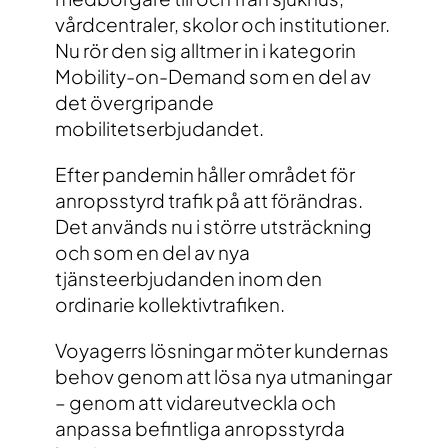
vårdcentraler, skolor och institutioner.
Nu rör den sig alltmer in i kategorin
Mobility-on-Demand som en del av
det övergripande
mobilitetserbjudandet.
Efter pandemin håller området för
anropsstyrd trafik på att förändras.
Det används nu i större utsträckning
och som en del av nya
tjänsteerbjudanden inom den
ordinarie kollektivtrafiken.
Voyagerrs lösningar möter kundernas
behov genom att lösa nya utmaningar
– genom att vidareutveckla och
anpassa befintliga anropsstyrda