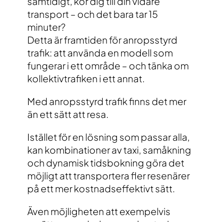
samtidigt, kör dig till din vidare
transport – och det bara tar 15
minuter?
Detta är framtiden för anropsstyrd
trafik: att använda en modell som
fungerar i ett område – och tänka om
kollektivtrafiken i ett annat.
Med anropsstyrd trafik finns det mer
än ett sätt att resa.
Istället för en lösning som passar alla,
kan kombinationer av taxi, samåkning
och dynamisk tidsbokning göra det
möjligt att transportera fler resenärer
på ett mer kostnadseffektivt sätt.
Även möjligheten att exempelvis