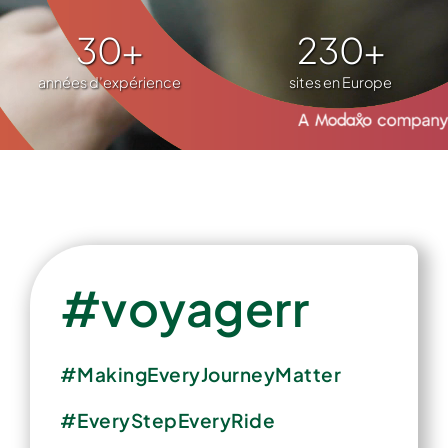
30
+
230
+
années d’expérience
sites en Europe
#voyagerr
#MakingEveryJourneyMatter
#EveryStepEveryRide