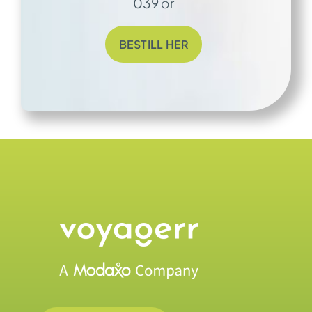
039
or
BESTILL HER