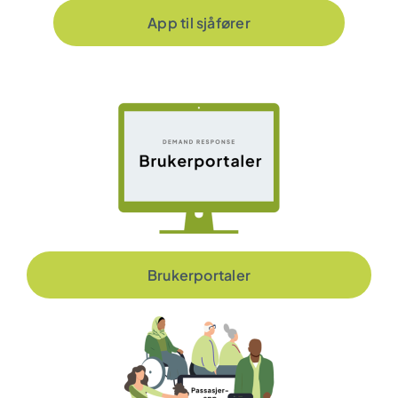
App til sjåfører
Brukerportaler