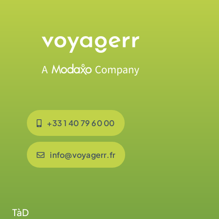
+33 1 40 79 60 00
info@voyagerr.fr
TàD